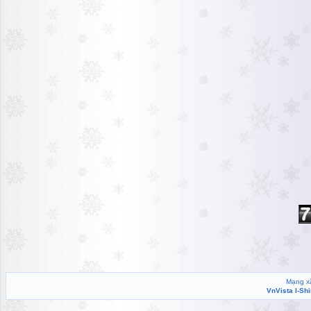
Mạng xã
VnVista I-Sh