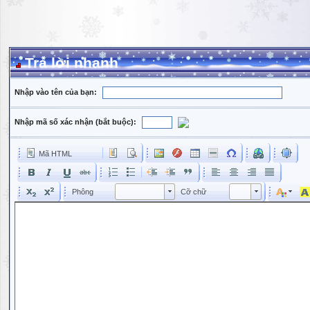
Trả lời nhanh
Nhập vào tên của bạn:
Nhập mã số xác nhận (bắt buộc):
Mã HTML
Phông
Kích cỡ phông
Phông
Cỡ chữ
Phông
Cỡ chữ