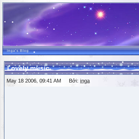
inga's Blog
Lovely music
May 18 2006, 09:41 AM Bởi:
inga