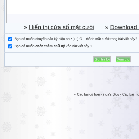
»
Hiển thị cửa sổ mặt cười
»
Download b
Bạn có muốn chuyển các ký hiệu như :) :( :D ...thành mặt cười trong bài viết này?
Bạn có muốn
chèn thêm chữ ký
vào bài viết này ?
« Các bài cũ hơn
·
inga's Blog
·
Các bài mớ