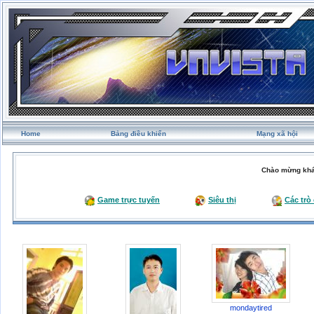
Home
Bảng điều khiển
Mạng xã hội
Chào mừng khá
Game trực tuyến
Siêu thị
Các trò
mondaytired