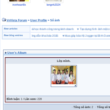
ironheart8x
longnh2024
VnVista Forum
>
User Profile
> Sổ ảnh
đặc biệt” của Microsoft
New articles
♥
4 bài học thành công trong kinh doanh
♥
Tạo dựng hình ảnh m
hai hải quan là gì? Hướng dẫn khai báo 2026
New blog entries
♥
Mua giày bảo hộ Jogger tại Bình Dương ở 
User's Album
Lớp mình.
Bình luận:
1 /
Lần xem:
228
·
Tổng số ảnh:
2 ·
Tổng số b