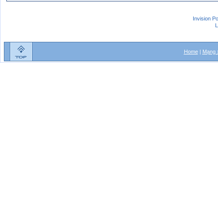
Invision P
L
Home
|
Mạng x