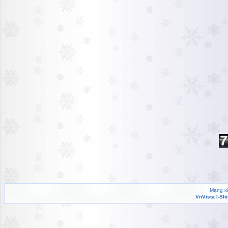
Mạng xã
VnVista I-Sh