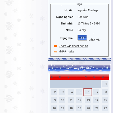
inga
Họ tên:
Nguyễn Thu Nga
Nghề nghiệp:
Học sinh
Sinh nhật:
13 Tháng 2 - 1990
Nơi ở:
Hà Nội
Trạng thái:
(Vắng mặt)
Thêm vào nhóm bạn bè
Gửi tin nhắn
«
Tháng 8 2026
»
C
H
B
T
N
S
B
1
2
3
4
5
6
7
8
9
10
11
12
13
14
15
16
17
18
19
20
21
22