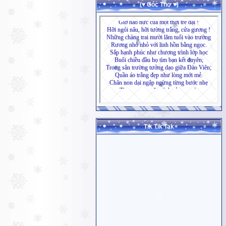
(♥ Góc Thơ ♥)
Tik Tik Tak