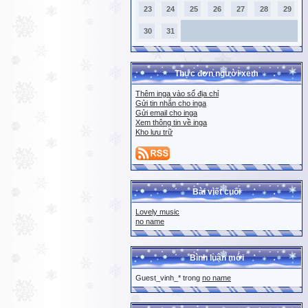
23
24
25
26
27
28
29
30
31
Thực đơn người xem
Thêm inga vào sổ địa chỉ
Gửi tin nhắn cho inga
Gửi email cho inga
Xem thông tin về inga
Kho lưu trữ
Bài viết cuối
Lovely music
no name
Bình luận mới
Guest_vinh_* trong
no name