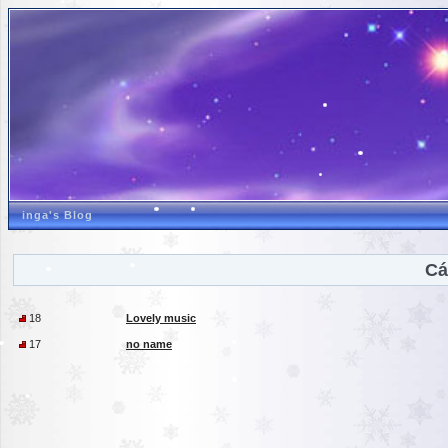
inga's Blog
Cá
18
Lovely music
17
no name