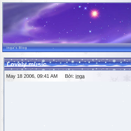
inga's Blog
Lovely music
May 18 2006, 09:41 AM Bởi:
inga