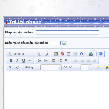
Trả lời nhanh
Nhập vào tên của bạn:
Nhập mã số xác nhận (bắt buộc):
Mã HTML
Phông
Kích cỡ phông
Phông
Cỡ chữ
Phông
Cỡ chữ