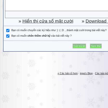
»
Hiển thị cửa sổ mặt cười
»
Download b
Bạn có muốn chuyển các ký hiệu như :) :( :D ...thành mặt cười trong bài viết này?
Bạn có muốn
chèn thêm chữ ký
vào bài viết này ?
« Các bài cũ hơn
·
inga's Blog
·
Các bài mớ