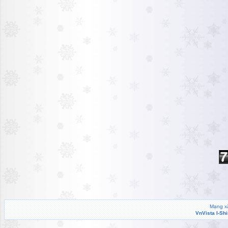
Mạng xã
VnVista I-Sh