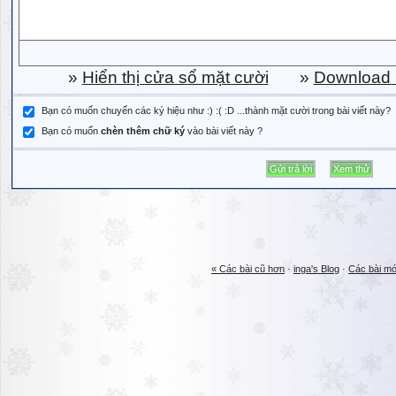
»
Hiển thị cửa sổ mặt cười
»
Download b
Bạn có muốn chuyển các ký hiệu như :) :( :D ...thành mặt cười trong bài viết này?
Bạn có muốn
chèn thêm chữ ký
vào bài viết này ?
« Các bài cũ hơn
·
inga's Blog
·
Các bài mớ