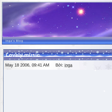
inga's Blog
Lovely music
May 18 2006, 09:41 AM Bởi:
inga