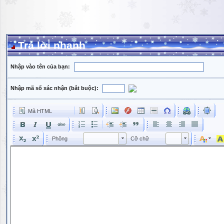
Trả lời nhanh
Nhập vào tên của bạn:
Nhập mã số xác nhận (bắt buộc):
Mã HTML
Phông
Kích cỡ phông
Phông
Cỡ chữ
Phông
Cỡ chữ