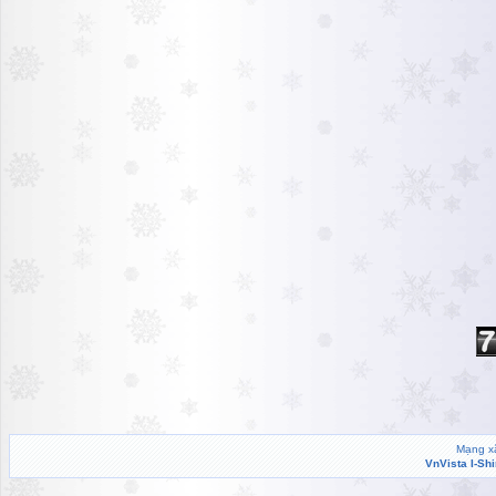
Mạng xã
VnVista I-Sh