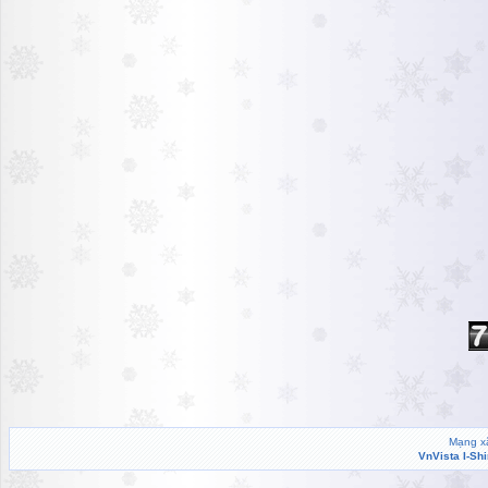
Mạng xã
VnVista I-Sh