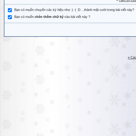
»
Hiển thị cử
Bạn có muốn chuyển các ký hiệu như :) :( :D ...thành mặt cười trong bài viết này?
Bạn có muốn
chèn thêm chữ ký
vào bài viết này ?
« Các