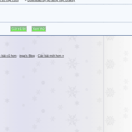
a sổ mặt cười
»
Download bộ gõ tiếng Việt Unikey
 bài cũ hơn
·
inga's Blog
·
Các bài mới hơn »