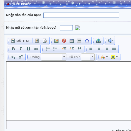
Trả lời nhanh
Nhập vào tên của bạn:
Nhập mã số xác nhận (bắt buộc):
Mã HTML
Phông
Kích cỡ phông
Phông
Cỡ chữ
Phông
Cỡ chữ