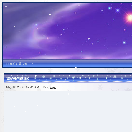
inga's Blog
Lovely music
May 18 2006, 09:41 AM Bởi:
inga