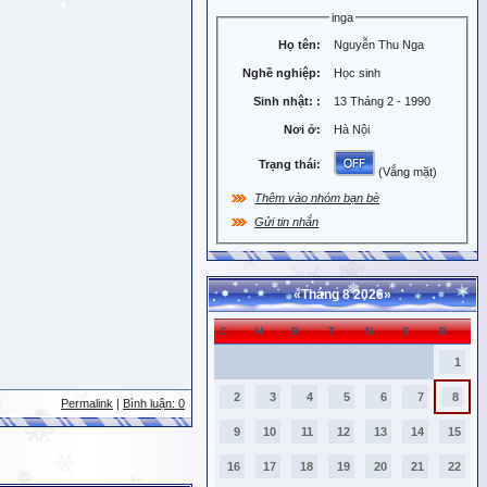
inga
Họ tên:
Nguyễn Thu Nga
Nghề nghiệp:
Học sinh
Sinh nhật:
:
13 Tháng 2 - 1990
Nơi ở:
Hà Nội
Trạng thái:
(Vắng mặt)
Thêm vào nhóm bạn bè
Gửi tin nhắn
«
Tháng 8 2026
»
C
H
B
T
N
S
B
1
2
3
4
5
6
7
8
Permalink
|
Bình luận: 0
9
10
11
12
13
14
15
16
17
18
19
20
21
22