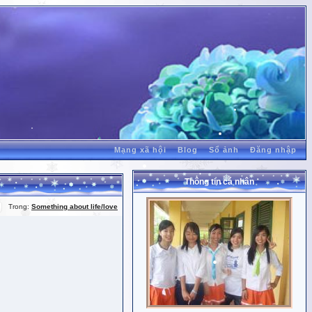
Mạng xã hội
Blog
Sổ ảnh
Đăng nhập
Thông tin cá nhân
Trong:
Something about life/love