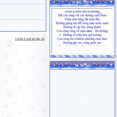
(♥ Góc Thơ ♥)
Trả lời ở chế độ đầy đủ
Tik Tik Tak