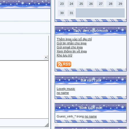
23
24
25
26
27
28
29
30
31
Thực đơn người xem
Thêm inga vào sổ địa chỉ
Gửi tin nhắn cho inga
Gửi email cho inga
Xem thông tin về inga
Kho lưu trữ
Bài viết cuối
Lovely music
no name
Bình luận mới
Guest_vinh_* trong
no name