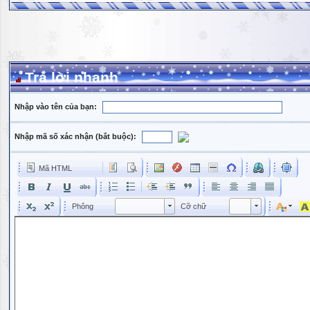
Trả lời nhanh
Nhập vào tên của bạn:
Nhập mã số xác nhận (bắt buộc):
Mã HTML
Phông
Kích cỡ phông
Phông
Cỡ chữ
Phông
Cỡ chữ