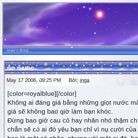
inga's Blog
no name
May 17 2006, 09:25 PM Bởi:
inga
[color=royalblue][/color]
Không ai đáng giá bằng những giọt nước m
giá sẽ không bao giờ làm bạn khóc.
Đừng bao giờ cau có hay nhăn nhó thậm ch
chắn sẽ có ai đó yêu bạn chỉ vì nụ cười của 