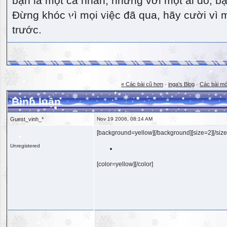
bạn là một cá nhân, nhưng với một ai đó, bạn
Đừng khóc vì mọi việc đã qua, hãy cười vì 
trước.
« Các bài cũ hơn
·
inga's Blog
·
Các bài mớ
Bình luận
Guest_vinh_*
Nov 19 2006, 08:14 AM
[background=yellow][/background][size=2][/size
Unregistered
[color=yellow][/color]