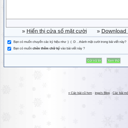
»
Hiển thị cửa sổ mặt cười
»
Download b
Bạn có muốn chuyển các ký hiệu như :) :( :D ...thành mặt cười trong bài viết này?
Bạn có muốn
chèn thêm chữ ký
vào bài viết này ?
« Các bài cũ hơn
·
inga's Blog
·
Các bài mớ