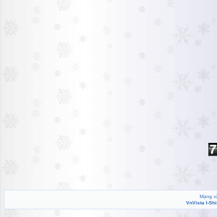
Mạng xã
VnVista I-Sh