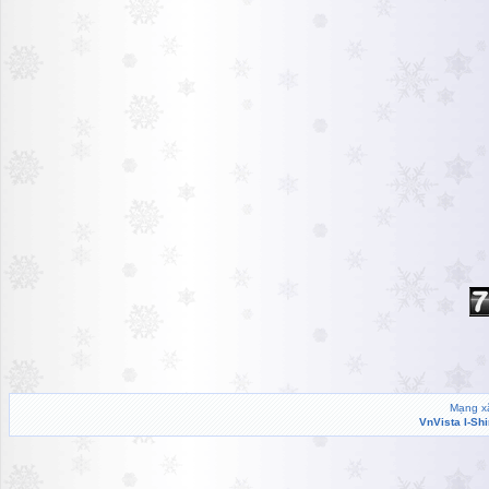
Mạng xã
VnVista I-Sh