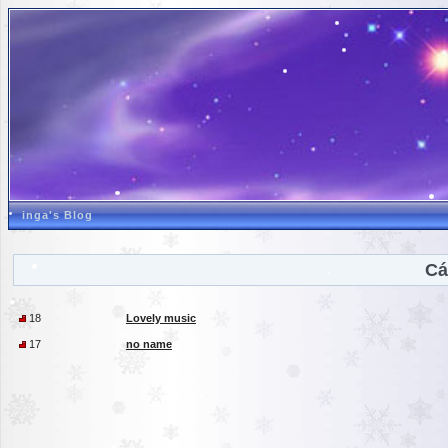
inga's Blog
Cá
18
Lovely music
17
no name