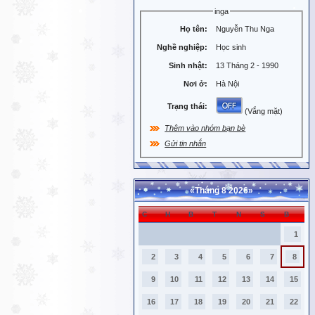
inga
Họ tên:
Nguyễn Thu Nga
Nghề nghiệp:
Học sinh
Sinh nhật:
13 Tháng 2 - 1990
Nơi ở:
Hà Nội
Trạng thái:
(Vắng mặt)
Thêm vào nhóm bạn bè
Gửi tin nhắn
«
Tháng 8 2026
»
C
H
B
T
N
S
B
1
2
3
4
5
6
7
8
9
10
11
12
13
14
15
16
17
18
19
20
21
22