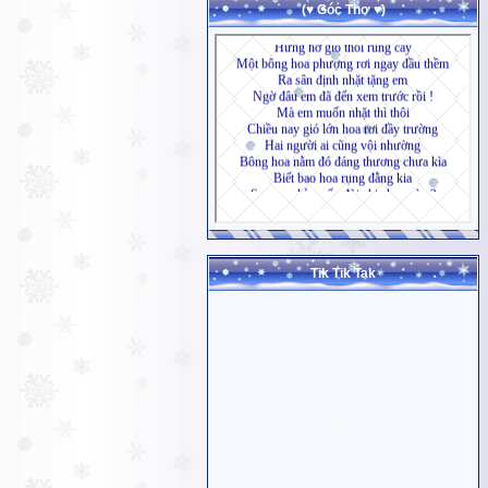
(♥ Góc Thơ ♥)
Tik Tik Tak