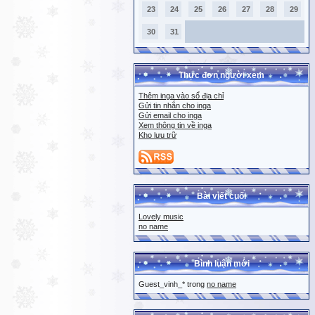
23
24
25
26
27
28
29
30
31
Thực đơn người xem
Thêm inga vào sổ địa chỉ
Gửi tin nhắn cho inga
Gửi email cho inga
Xem thông tin về inga
Kho lưu trữ
Bài viết cuối
Lovely music
no name
Bình luận mới
Guest_vinh_* trong
no name