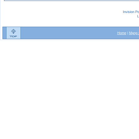
Invision P
L
Home
|
Mạng x