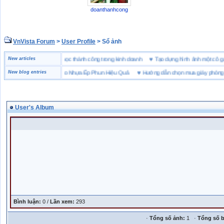
doanthanhcong
VnVista Forum
>
User Profile
> Sổ ảnh
 biệt” của Microsoft
New articles
♥
4 bài học thành công trong kinh doanh
♥
Tạo dựng hình ảnh một 
ách Chọn Bột Màu Cho Nhựa Ép Phun Hiệu Quả
New blog entries
♥
Hướng dẫn chọn mua giày phòng sạc
User's Album
Bình luận:
0 /
Lần xem:
293
·
Tổng số ảnh:
1 ·
Tổng số b