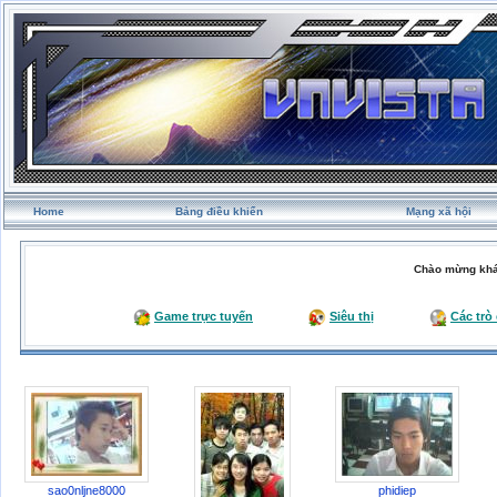
Home
Bảng điều khiển
Mạng xã hội
Chào mừng khá
Game trực tuyến
Siêu thị
Các trò
sao0nljne8000
phidiep