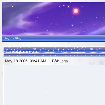
inga's Blog
Lovely music
May 18 2006, 09:41 AM Bởi:
inga