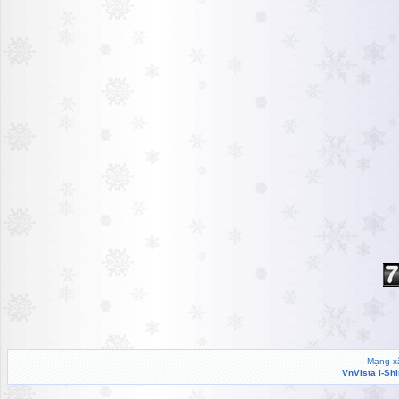
Mạng xã
VnVista I-Sh