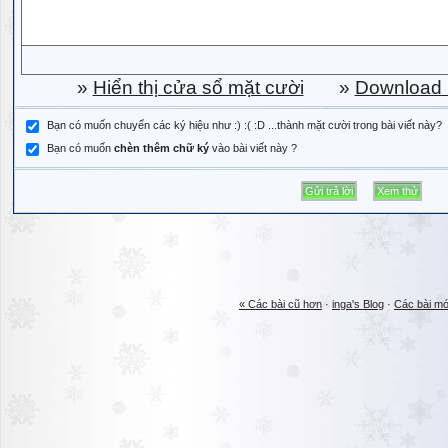
»
Hiển thị cửa sổ mặt cười
»
Download b
Bạn có muốn chuyển các ký hiệu như :) :( :D ...thành mặt cười trong bài viết này?
Bạn có muốn
chèn thêm chữ ký
vào bài viết này ?
« Các bài cũ hơn
·
inga's Blog
·
Các bài mớ