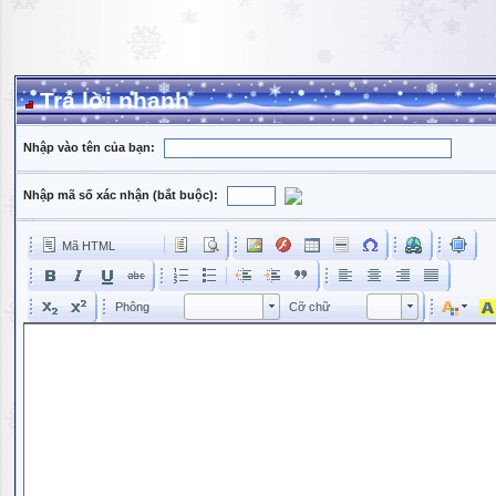
Trả lời nhanh
Nhập vào tên của bạn:
Nhập mã số xác nhận (bắt buộc):
Mã HTML
Phông
Kích cỡ phông
Phông
Cỡ chữ
Phông
Cỡ chữ