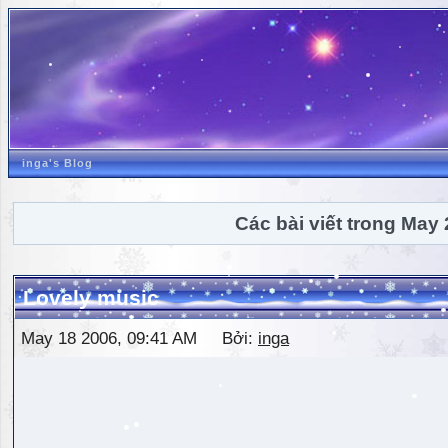
inga's Blog
Các bài viết trong May
Lovely music
May 18 2006, 09:41 AM Bởi:
inga