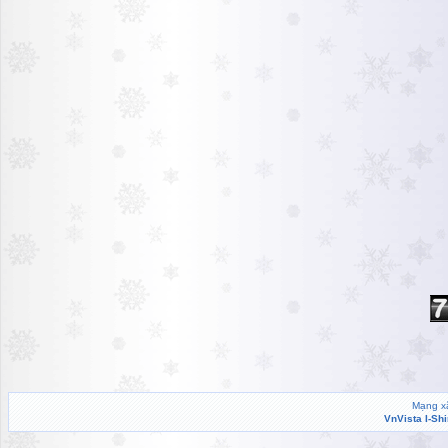
Mạng xã
VnVista I-Sh