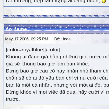
Dễ thương, hợp tâm trạng ai đang buồn,
no name
May 17 2006, 09:25 PM Bởi:
inga
[color=royalblue][/color]
Không ai đáng giá bằng những giọt nước m
giá sẽ không bao giờ làm bạn khóc.
Đừng bao giờ cau có hay nhăn nhó thậm ch
chắn sẽ có ai đó yêu bạn chỉ vì nụ cười của 
bạn là một cá nhân, nhưng với một ai đó, bạn
Đừng khóc vì mọi việc đã qua, hãy cười vì 
trước.