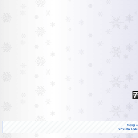
Mạng xã
VnVista I-Sh