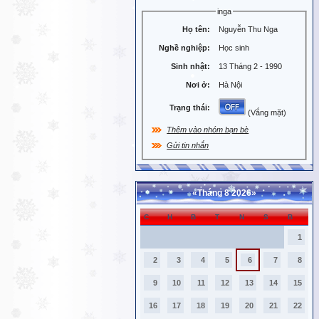
inga
Họ tên:
Nguyễn Thu Nga
Nghề nghiệp:
Học sinh
Sinh nhật:
13 Tháng 2 - 1990
Nơi ở:
Hà Nội
Trạng thái:
(Vắng mặt)
Thêm vào nhóm bạn bè
Gửi tin nhắn
«
Tháng 8 2026
»
C
H
B
T
N
S
B
1
2
3
4
5
6
7
8
9
10
11
12
13
14
15
16
17
18
19
20
21
22