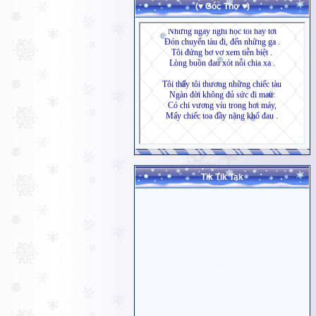
(♥ Góc Thơ ♥)
Tik Tik Tak