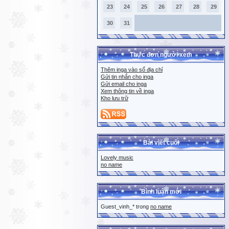
23
24
25
26
27
28
29
30
31
Thực đơn người xem
Thêm inga vào sổ địa chỉ
Gửi tin nhắn cho inga
Gửi email cho inga
Xem thông tin về inga
Kho lưu trữ
Bài viết cuối
Lovely music
no name
Bình luận mới
Guest_vinh_* trong
no name