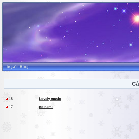
inga's Blog
Cá
18
Lovely music
17
no name