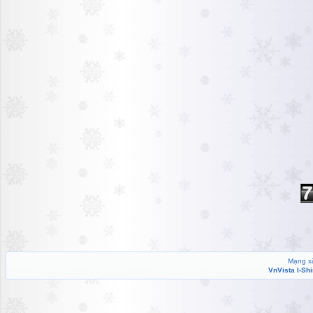
Mạng xã
VnVista I-Sh