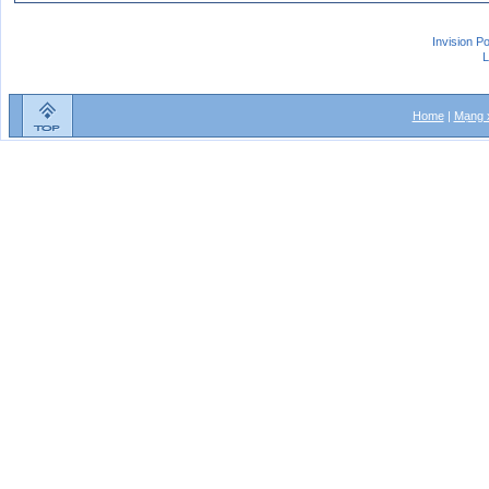
Invision P
L
Home
|
Mạng x