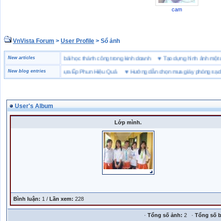
cam
VnVista Forum
>
User Profile
> Sổ ảnh
“đặc biệt” của Microsoft
New articles
♥
4 bài học thành công trong kinh doanh
♥
Tạo dựng hình ảnh 
Chọn Bột Màu Cho Nhựa Ép Phun Hiệu Quả
New blog entries
♥
Hướng dẫn chọn mua giày phòng sạch
User's Album
Lớp mình.
Bình luận:
1 /
Lần xem:
228
·
Tổng số ảnh:
2 ·
Tổng số b