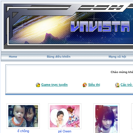
Home
Bảng điều khiển
Mạng xã hội
Chào mừng khá
Game trực tuyến
Siêu thị
Các trò
ế chồng
pé Owen