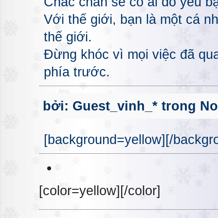
Chắc chắn sẽ có ai đó yêu bạ
Với thế giới, bạn là một cá n
thế giới.
Đừng khóc vì mọi việc đã qua
phía trước.
bởi: Guest_vinh_* trong No
[background=yellow][/backgro
[color=yellow][/color]