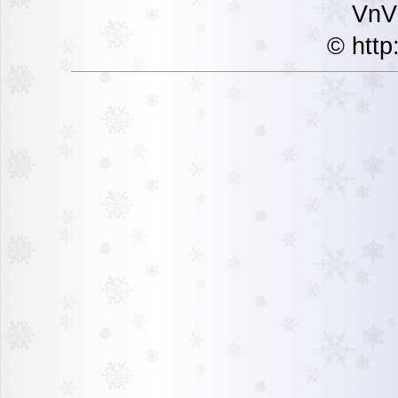
VnVi
© http