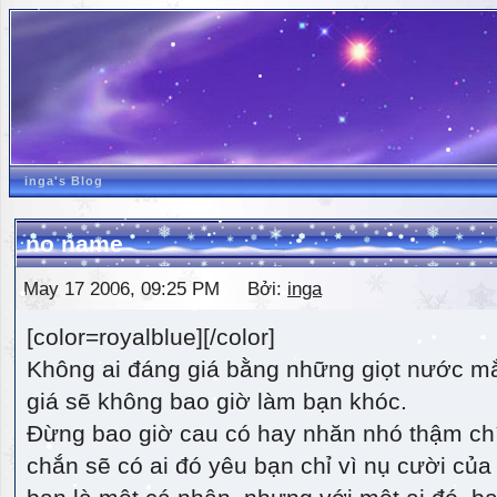
inga's Blog
no name
May 17 2006, 09:25 PM Bởi:
inga
[color=royalblue][/color]
Không ai đáng giá bằng những giọt nước m
giá sẽ không bao giờ làm bạn khóc.
Đừng bao giờ cau có hay nhăn nhó thậm ch
chắn sẽ có ai đó yêu bạn chỉ vì nụ cười của 