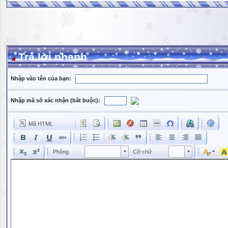
Trả lời nhanh
Nhập vào tên của bạn:
Nhập mã số xác nhận (bắt buộc):
Mã HTML
Phông
Kích cỡ phông
Phông
Cỡ chữ
Phông
Cỡ chữ