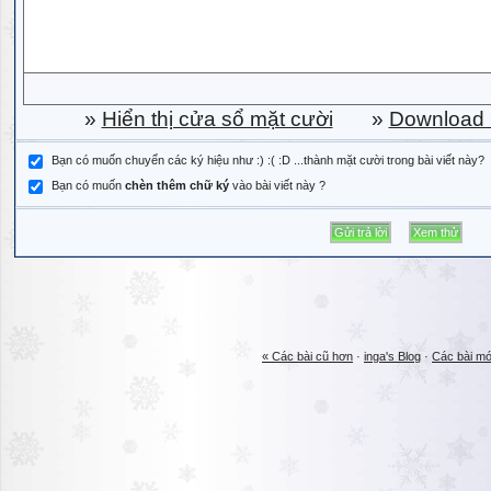
»
Hiển thị cửa sổ mặt cười
»
Download b
Bạn có muốn chuyển các ký hiệu như :) :( :D ...thành mặt cười trong bài viết này?
Bạn có muốn
chèn thêm chữ ký
vào bài viết này ?
« Các bài cũ hơn
·
inga's Blog
·
Các bài mớ