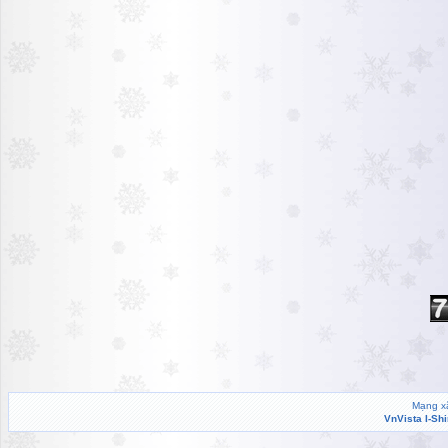
Mạng xã
VnVista I-Sh