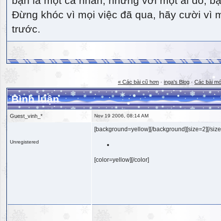
bạn là một cá nhân, nhưng với một ai đó, bạn
Đừng khóc vì mọi việc đã qua, hãy cười vì 
trước.
« Các bài cũ hơn
·
inga's Blog
·
Các bài mớ
Bình luận
Guest_vinh_*
Nov 19 2006, 08:14 AM
[background=yellow][/background][size=2][/size
Unregistered
[color=yellow][/color]