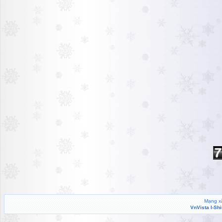
Mạng xã
VnVista I-Sh