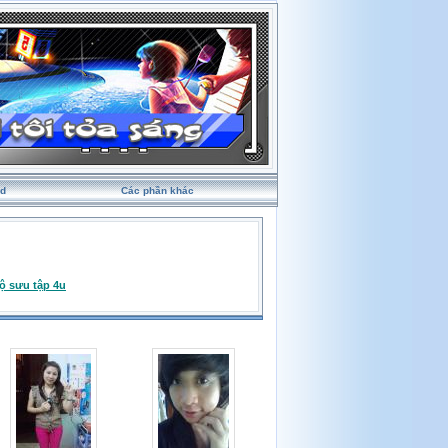
rd
Các phần khác
ộ sưu tập 4u