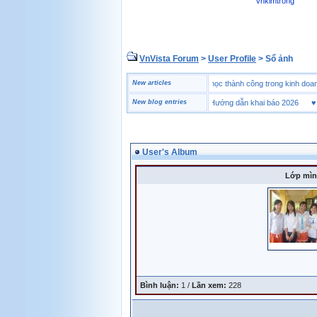
vnkimtrong
VnVista Forum
>
User Profile
> Sổ ảnh
♥
Một số câu hỏi phỏng vấn “đặc biệt” của Microsoft
New articles
♥
4 bài học thành công trong kinh
♥
Tờ khai hải quan là gì? Hướng dẫn khai báo 2026
New blog entries
♥
Mua
User's Album
Lớp mìn
Bình luận:
1 /
Lần xem:
228