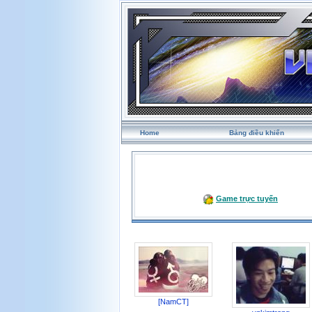
Home
Bảng điều khiển
Game trực tuyến
[NamCT]