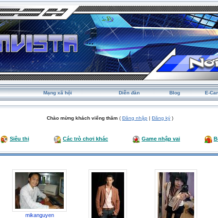
Mạng xã hội
Diễn đàn
Blog
E-Ca
Chào mừng khách viếng thăm
(
Đăng nhập
|
Đăng ký
)
Siêu thị
Các trò chơi khác
Game nhập vai
B
mikanguyen