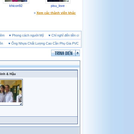
khicon92
pisu_love
»
Xem các thành viên khác
ine đêm
♥
Phong cách người Mỹ
♥
Chỉ nghĩ đến tiền cũng làm người ta ích kỷ
♥
Ống Nhựa Chất Lượng Cao Cần Phụ Gia PVC Gì?
♥
Giày bảo hộ lót Kevlar và lót thé
inh & Hậu