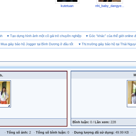
kutetuan
nhi_baby_dangye...
 doanh
♥
Tạo dựng hình ảnh một cô gái trẻ chuyên nghiệp
♥
Góc “khác” của thế giới onl
 giày bảo hộ Jogger tại Bình Dương ở đâu tốt
♥
Thị trường giày bảo hộ tại Thái Nguyên
M
h.
Bình luận:
0 /
Lần xem:
228
·
Tổng số ảnh:
2 ·
Tổng số bình luận:
0 ·
Dung lượng đã sử dụng:
49.99 KB ·