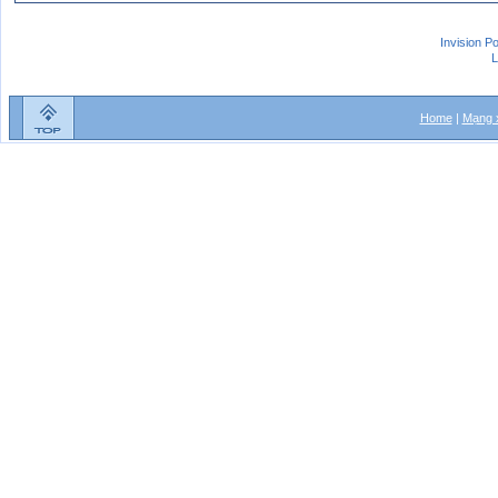
Invision P
L
Home
|
Mạng x