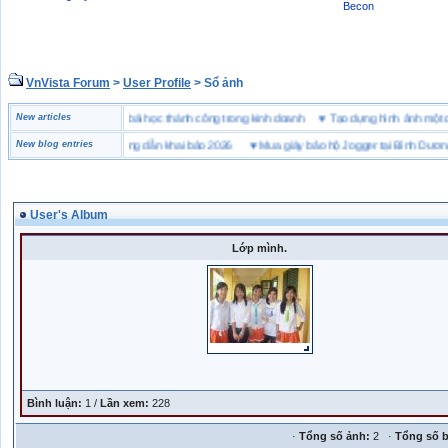
Becon
VnVista Forum
>
User Profile
> Sổ ảnh
đặc biệt” của Microsoft
New articles
♥
4 bài học thành công trong kinh doanh
♥
Tạo dựng hình ảnh m
ai hải quan là gì? Hướng dẫn khai báo 2026
New blog entries
♥
Mua giày bảo hộ Jogger tại Bình Dương ở 
User's Album
Lớp mình.
Bình luận:
1 /
Lần xem:
228
·
Tổng số ảnh:
2 ·
Tổng số b