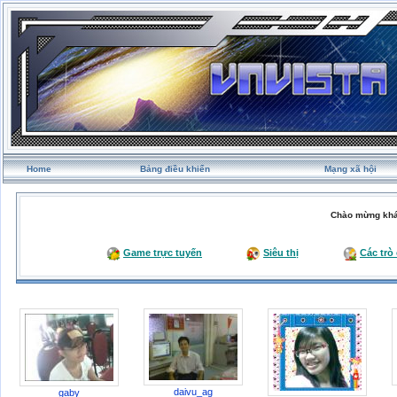
Home
Bảng điều khiển
Mạng xã hội
Chào mừng khá
Game trực tuyến
Siêu thị
Các trò
daivu_ag
gaby