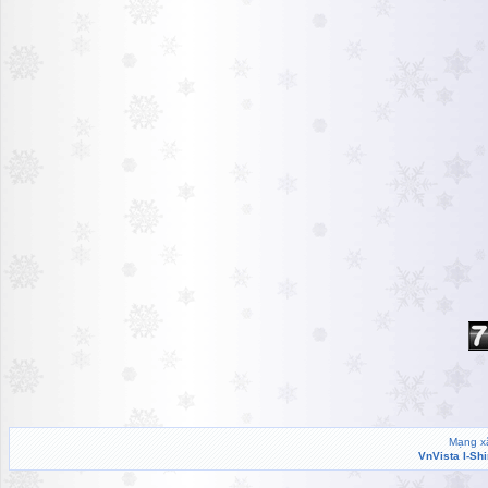
Mạng xã
VnVista I-Sh