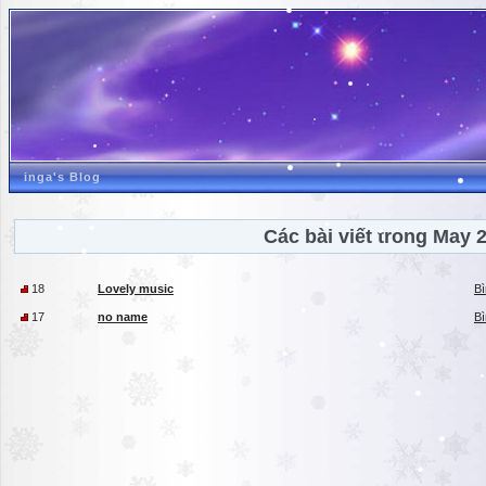
inga's Blog
Các bài viết trong May 
18
Lovely music
Bì
17
no name
Bì