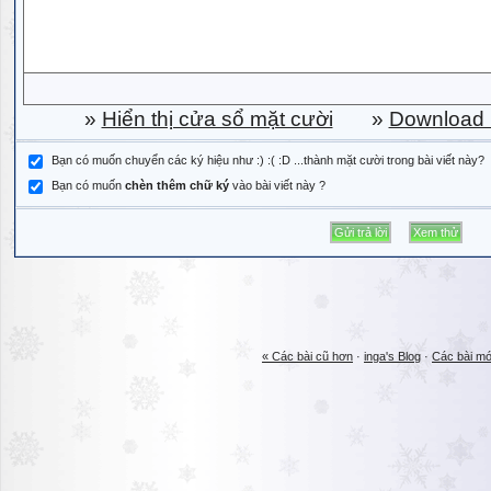
»
Hiển thị cửa sổ mặt cười
»
Download b
Bạn có muốn chuyển các ký hiệu như :) :( :D ...thành mặt cười trong bài viết này?
Bạn có muốn
chèn thêm chữ ký
vào bài viết này ?
« Các bài cũ hơn
·
inga's Blog
·
Các bài mớ