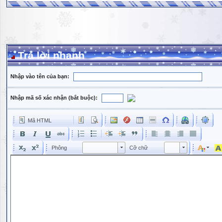
Trả lời nhanh
Nhập vào tên của bạn:
Nhập mã số xác nhận (bắt buộc):
Mã HTML
Phông
Kích cỡ phông
Phông
Cỡ chữ
Phông
Cỡ chữ