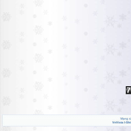
Mạng xã
VnVista I-Sh