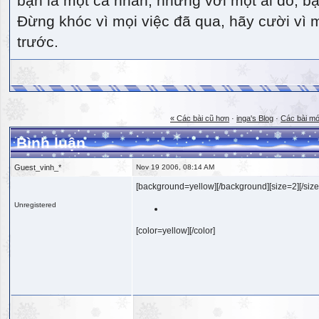
bạn là một cá nhân, nhưng với một ai đó, bạn
Đừng khóc vì mọi việc đã qua, hãy cười vì 
trước.
« Các bài cũ hơn
·
inga's Blog
·
Các bài mớ
Bình luận
Guest_vinh_*
Nov 19 2006, 08:14 AM
[background=yellow][/background][size=2][/size
Unregistered
[color=yellow][/color]