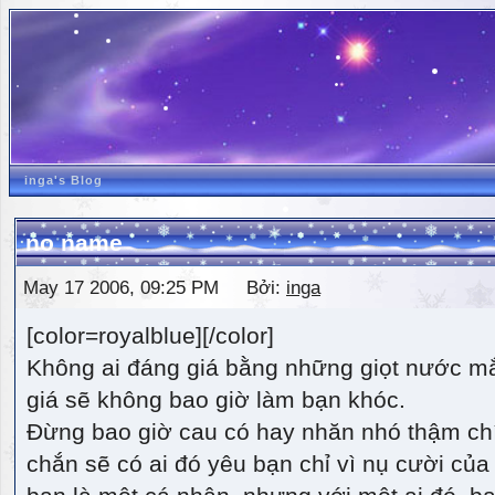
inga's Blog
no name
May 17 2006, 09:25 PM Bởi:
inga
[color=royalblue][/color]
Không ai đáng giá bằng những giọt nước m
giá sẽ không bao giờ làm bạn khóc.
Đừng bao giờ cau có hay nhăn nhó thậm ch
chắn sẽ có ai đó yêu bạn chỉ vì nụ cười của 