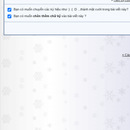
»
Hiển thị cử
Bạn có muốn chuyển các ký hiệu như :) :( :D ...thành mặt cười trong bài viết này?
Bạn có muốn
chèn thêm chữ ký
vào bài viết này ?
« Các