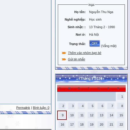
inga
Họ tên:
Nguyễn Thu Nga
Nghề nghiệp:
Học sinh
Sinh nhật:
:
13 Tháng 2 - 1990
Nơi ở:
Hà Nội
Trạng thái:
(Vắng mặt)
Thêm vào nhóm bạn bè
Gửi tin nhắn
«
Tháng 8 2026
»
C
H
B
T
N
S
B
1
2
3
4
5
6
7
8
Permalink
|
Bình luận: 0
9
10
11
12
13
14
15
16
17
18
19
20
21
22