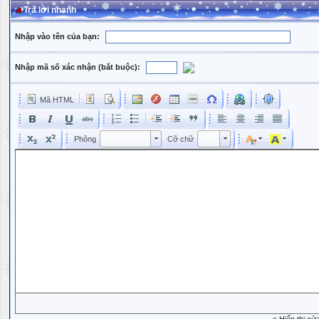
Trả lời nhanh
Nhập vào tên của bạn:
Nhập mã số xác nhận (bắt buộc):
Mã HTML
Phông
Kích cỡ phông
Phông
Cỡ chữ
Phông
Cỡ chữ