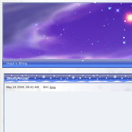
inga's Blog
Lovely music
May 18 2006, 09:41 AM Bởi:
inga