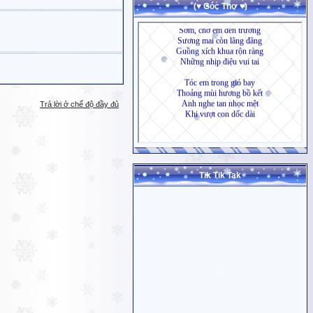
(♥ Góc Thơ ♥)
Trả lời ở chế độ đầy đủ
Tik Tik Tak