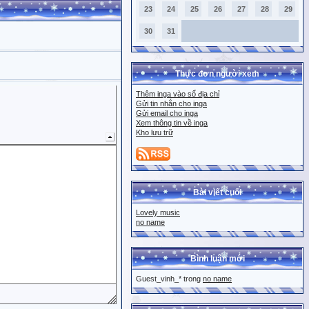
23
24
25
26
27
28
29
30
31
Thực đơn người xem
Thêm inga vào sổ địa chỉ
Gửi tin nhắn cho inga
Gửi email cho inga
Xem thông tin về inga
Kho lưu trữ
Bài viết cuối
Lovely music
no name
Bình luận mới
Guest_vinh_* trong
no name