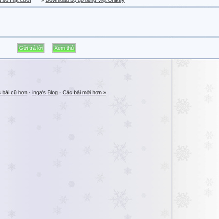
a sổ mặt cười
»
Download bộ gõ tiếng Việt Unikey
 bài cũ hơn
·
inga's Blog
·
Các bài mới hơn »