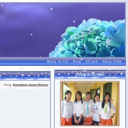
Mạng xã hội
Blog
Sổ ảnh
Đăng nhập
Thông tin cá nhân
Trong:
Something about life/love