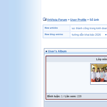
VnVista Forum
>
User Profile
> Sổ ảnh
♥
Một số câu hỏi phỏng vấn “đặc biệt” của Microsoft
New articles
♥
4 bài học thành công trong kinh
♥
Tờ khai hải quan là gì? Hướng dẫn khai báo 2026
New blog entries
♥
Mua
User's Album
Lớp mìn
Bình luận:
1 /
Lần xem:
228