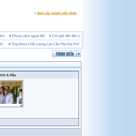
»
Xem các thành viên khác
ine đêm
♥
Phong cách người Mỹ
♥
Chỉ nghĩ đến tiền cũng làm người ta ích kỷ
♥
Ống Nhựa Chất Lượng Cao Cần Phụ Gia PVC Gì?
♥
Giày bảo hộ lót Kevlar và lót thé
inh & Hậu