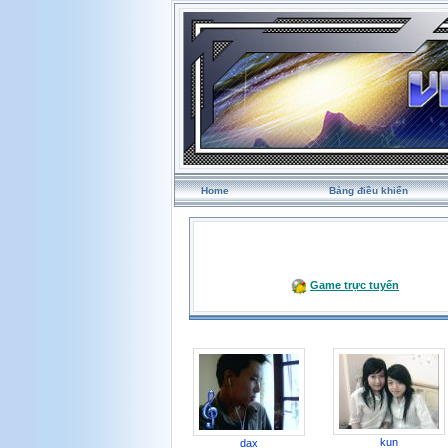
Home
Bảng điều khiển
Game trực tuyến
kun
dax