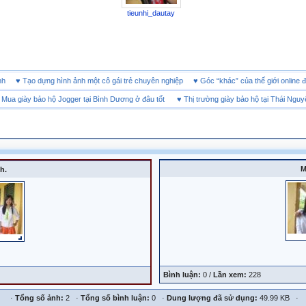
tieunhi_dautay
 doanh
♥
Tạo dựng hình ảnh một cô gái trẻ chuyên nghiệp
♥
Góc “khác” của thế giới onl
 giày bảo hộ Jogger tại Bình Dương ở đâu tốt
♥
Thị trường giày bảo hộ tại Thái Nguyên
M
h.
Bình luận:
0 /
Lần xem:
228
·
Tổng số ảnh:
2 ·
Tổng số bình luận:
0 ·
Dung lượng đã sử dụng:
49.99 KB ·