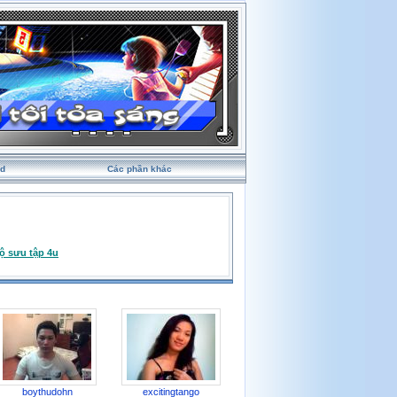
rd
Các phần khác
ộ sưu tập 4u
boythudohn
excitingtango