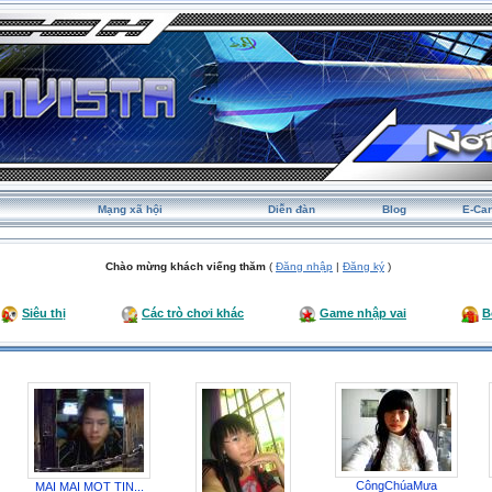
Mạng xã hội
Diễn đàn
Blog
E-Ca
Chào mừng khách viếng thăm
(
Đăng nhập
|
Đăng ký
)
Siêu thị
Các trò chơi khác
Game nhập vai
B
CôngChúaMưa
MAI MAI MOT TIN...