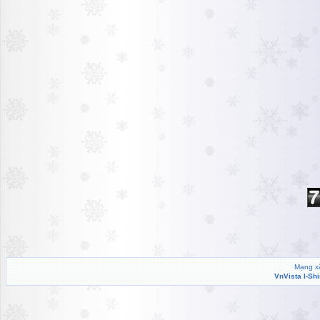
Mạng xã
VnVista I-Sh