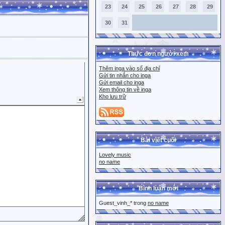
23
24
25
26
27
28
29
30
31
Thực đơn người xem
Thêm inga vào sổ địa chỉ
Gửi tin nhắn cho inga
Gửi email cho inga
Xem thông tin về inga
Kho lưu trữ
Bài viết cuối
Lovely music
no name
Bình luận mới
Guest_vinh_* trong
no name