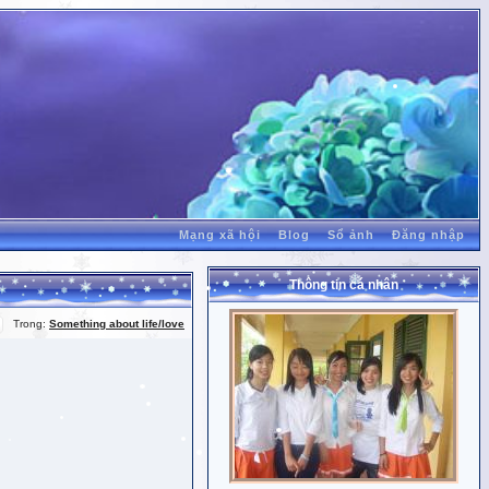
Mạng xã hội
Blog
Sổ ảnh
Đăng nhập
Thông tin cá nhân
Trong:
Something about life/love