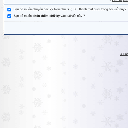
»
Hiển thị cử
Bạn có muốn chuyển các ký hiệu như :) :( :D ...thành mặt cười trong bài viết này?
Bạn có muốn
chèn thêm chữ ký
vào bài viết này ?
« Các