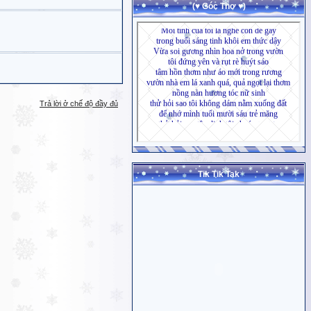
(♥ Góc Thơ ♥)
Trả lời ở chế độ đầy đủ
Tik Tik Tak