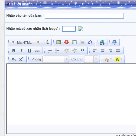
Trả lời nhanh
Nhập vào tên của bạn:
Nhập mã số xác nhận (bắt buộc):
Mã HTML
Phông
Kích cỡ phông
Phông
Cỡ chữ
Phông
Cỡ chữ