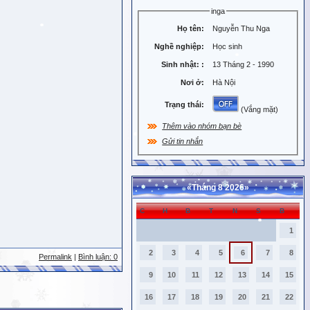
inga
Họ tên:
Nguyễn Thu Nga
Nghề nghiệp:
Học sinh
Sinh nhật:
:
13 Tháng 2 - 1990
Nơi ở:
Hà Nội
Trạng thái:
(Vắng mặt)
Thêm vào nhóm bạn bè
Gửi tin nhắn
«
Tháng 8 2026
»
C
H
B
T
N
S
B
1
2
3
4
5
6
7
8
Permalink
|
Bình luận: 0
9
10
11
12
13
14
15
16
17
18
19
20
21
22