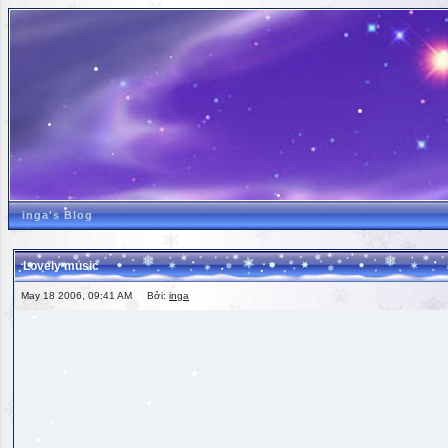
inga's Blog
Lovely music
May 18 2006, 09:41 AM Bởi:
inga