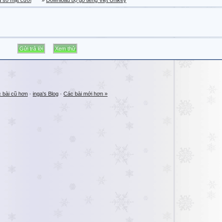
a sổ mặt cười
»
Download bộ gõ tiếng Việt Unikey
 bài cũ hơn
·
inga's Blog
·
Các bài mới hơn »