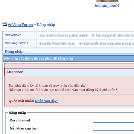
hoangtu_buon91
VnVista Forum
> Đăng nhập
ặc biệt” của Microsoft
New articles
♥
4 bài học thành công trong kinh doanh
♥
Tạo dựng hình ảnh một
h Chọn Bột Màu Cho Nhựa Ép Phun Hiệu Quả
New blog entries
♥
Hướng dẫn chọn mua giày phòng sạch
Đăng nhập
Hãy nhập vào thông tin truy nhập để đăng nhập
Attention!
Bạn phải đăng ký tài khoản để truy nhập vào diễn đàn.
Nếu bạn chưa có tài khoản bạn có thể click vào mục
đăng ký
ở phía trên !
Quên mật khẩu!
Nhấn vào đây!
Đăng nhập
Địa chỉ email
Mật khẩu của bạn