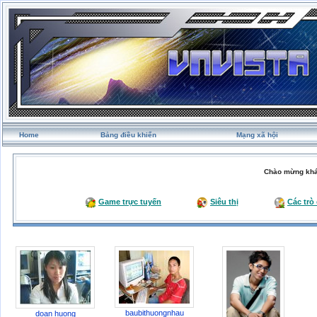
Home
Bảng điều khiển
Mạng xã hội
Chào mừng khá
Game trực tuyến
Siêu thị
Các trò
baubithuongnhau
doan huong