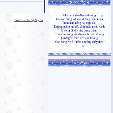
(♥ Góc Thơ ♥)
Trả lời ở chế độ đầy đủ
Tik Tik Tak