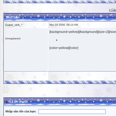
« Các
Bình luận
Guest_vinh_*
Nov 19 2006, 08:14 AM
[background=yellow][/background][size=2][/size
Unregistered
[color=yellow][/color]
Trả lời nhanh
Nhập vào tên của bạn: