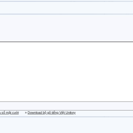
a sổ mặt cười
»
Download bộ gõ tiếng Việt Unikey