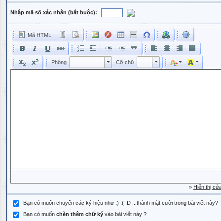
Nhập mã số xác nhận (bắt buộc):
Mã HTML
Phông
Kích cỡ phông
Phông
Cỡ chữ
Phông
Cỡ chữ
»
Hiển thị cử
Bạn có muốn chuyển các ký hiệu như :) :( :D ...thành mặt cười trong bài viết này?
Bạn có muốn
chèn thêm chữ ký
vào bài viết này ?