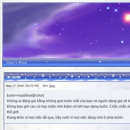
inga's Blog
no name
May 17 2006, 09:25 PM Bởi:
inga
[color=royalblue][/color]
Không ai đáng giá bằng những giọt nước mắt của bạn và người đáng giá sẽ k
Đừng bao giờ cau có hay nhăn nhó thậm chí khi bạn đang buồn. Chắc chắn sẽ có
thế giới.
Đừng khóc vì mọi việc đã qua, hãy cười vì mọi việc đang chờ ở phía trước.