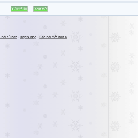
 bài cũ hơn
·
inga's Blog
·
Các bài mới hơn »