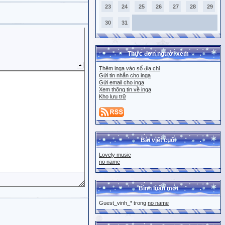
23
24
25
26
27
28
29
30
31
Thực đơn người xem
Thêm inga vào sổ địa chỉ
Gửi tin nhắn cho inga
Gửi email cho inga
Xem thông tin về inga
Kho lưu trữ
Bài viết cuối
Lovely music
no name
Bình luận mới
Guest_vinh_* trong
no name