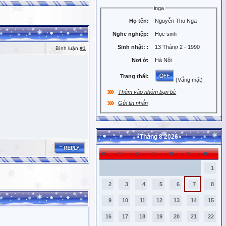
inga
Họ tên:
Nguyễn Thu Nga
Nghề nghiệp:
Học sinh
Sinh nhật:
:
13 Tháng 2 - 1990
Bình luận
#1
Nơi ở:
Hà Nội
Trạng thái:
(Vắng mặt)
Thêm vào nhóm bạn bè
Gửi tin nhắn
«
Tháng 8 2026
»
C
H
B
T
N
S
B
1
2
3
4
5
6
7
8
9
10
11
12
13
14
15
16
17
18
19
20
21
22