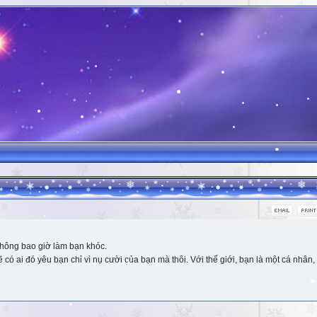
hông bao giờ làm bạn khóc.
 ai đó yêu bạn chỉ vì nụ cười của bạn mà thôi. Với thế giới, bạn là một cá nhân, 