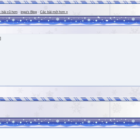
 bài cũ hơn
·
inga's Blog
·
Các bài mới hơn »
]