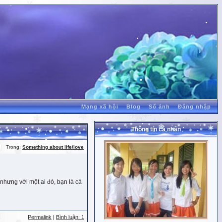
Mạng xã hội
Blog
Sổ ảnh
Đăng nhập
Thông tin cá nhân
Trong:
Something about life/love
nhưng với một ai đó, bạn là cả
Permalink
|
Bình luận: 1