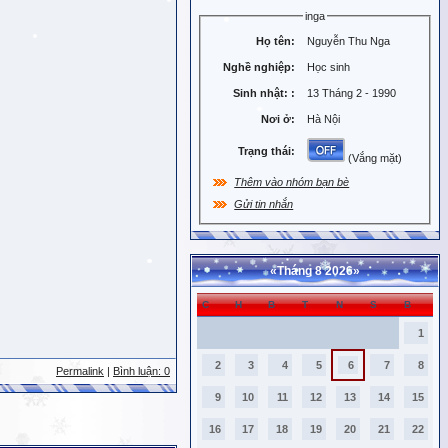
inga
Họ tên:
Nguyễn Thu Nga
Nghề nghiệp:
Học sinh
Sinh nhật:
:
13 Tháng 2 - 1990
Nơi ở:
Hà Nội
Trạng thái:
(Vắng mặt)
Thêm vào nhóm bạn bè
Gửi tin nhắn
«
Tháng 8 2026
»
C
H
B
T
N
S
B
1
2
3
4
5
6
7
8
Permalink
|
Bình luận: 0
9
10
11
12
13
14
15
16
17
18
19
20
21
22