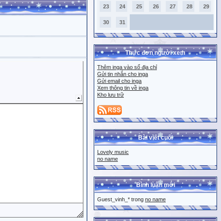
23
24
25
26
27
28
29
30
31
Thực đơn người xem
Thêm inga vào sổ địa chỉ
Gửi tin nhắn cho inga
Gửi email cho inga
Xem thông tin về inga
Kho lưu trữ
Bài viết cuối
Lovely music
no name
Bình luận mới
Guest_vinh_* trong
no name