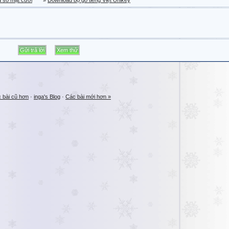
a sổ mặt cười
»
Download bộ gõ tiếng Việt Unikey
 bài cũ hơn
·
inga's Blog
·
Các bài mới hơn »