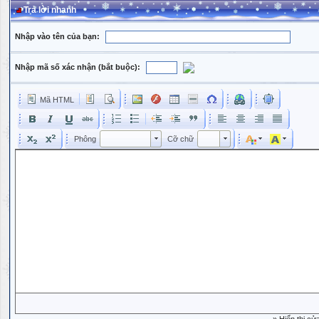
Trả lời nhanh
Nhập vào tên của bạn:
Nhập mã số xác nhận (bắt buộc):
Mã HTML
Phông
Kích cỡ phông
Phông
Cỡ chữ
Phông
Cỡ chữ