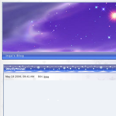
inga's Blog
Lovely music
May 18 2006, 09:41 AM Bởi:
inga