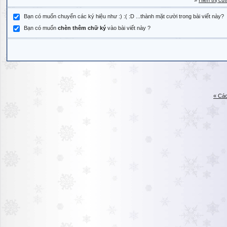
»
Hiển thị cử
Bạn có muốn chuyển các ký hiệu như :) :( :D ...thành mặt cười trong bài viết này?
Bạn có muốn
chèn thêm chữ ký
vào bài viết này ?
« Các