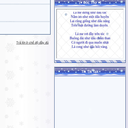
(♥ Góc Thơ ♥)
Trả lời ở chế độ đầy đủ
Tik Tik Tak