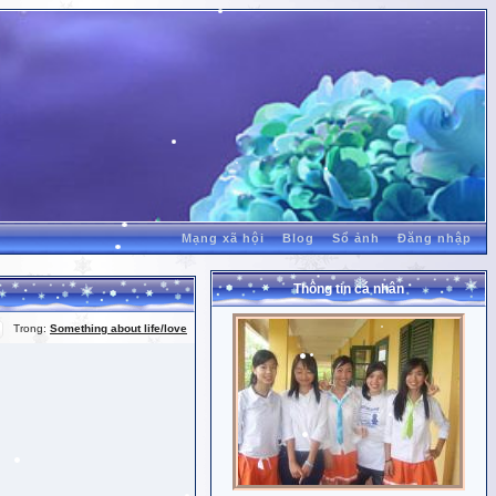
Mạng xã hội
Blog
Sổ ảnh
Đăng nhập
Thông tin cá nhân
Trong:
Something about life/love