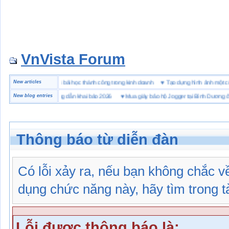
VnVista Forum
đặc biệt” của Microsoft
New articles
♥
4 bài học thành công trong kinh doanh
♥
Tạo dựng hình ảnh m
hải quan là gì? Hướng dẫn khai báo 2026
New blog entries
♥
Mua giày bảo hộ Jogger tại Bình Dương ở đâu 
Thông báo từ diễn đàn
Có lỗi xảy ra, nếu bạn không chắc 
dụng chức năng này, hãy tìm trong tài
Lỗi được thông báo là: