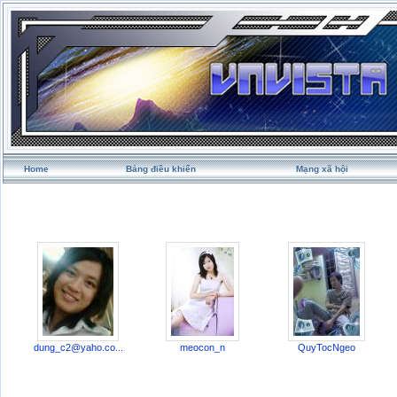
Home
Bảng điều khiển
Mạng xã hội
dung_c2@yaho.co
...
meocon_n
QuyTocNgeo