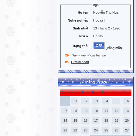
inga
Họ tên:
Nguyễn Thu Nga
Nghề nghiệp:
Học sinh
Sinh nhật:
13 Tháng 2 - 1990
Nơi ở:
Hà Nội
Trạng thái:
(Vắng mặt)
Thêm vào nhóm bạn bè
Gửi tin nhắn
«
Tháng 6 2026
»
C
H
B
T
N
S
B
1
2
3
4
5
6
7
8
9
10
11
12
13
14
15
16
17
18
19
20
21
22
23
24
25
26
27