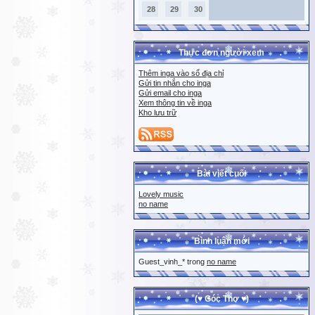
28
29
30
Thực đơn người xem
Thêm inga vào sổ địa chỉ
Gửi tin nhắn cho inga
Gửi email cho inga
Xem thông tin về inga
Kho lưu trữ
Bài viết cuối
Lovely music
no name
Bình luận mới
Guest_vinh_* trong
no name
(♥ Góc Thơ ♥)