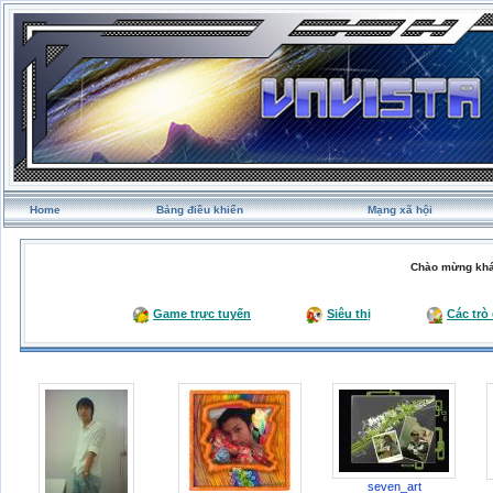
Home
Bảng điều khiển
Mạng xã hội
Chào mừng khá
Game trực tuyến
Siêu thị
Các trò
seven_art