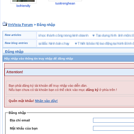
tuoitrenghean
bofriendly
VnVista Forum
> Đăng nhập
ặc biệt” của Microsoft
New articles
♥
4 bài học thành công trong kinh doanh
♥
Tạo dựng hình ảnh mộ
ơng hiệu giày bảo hộ tại Bắc Ninh bán chạy
New blog entries
♥
Thiết bị bảo hộ lao động tại Ninh Bình ở đâ
Đăng nhập
Hãy nhập vào thông tin truy nhập để đăng nhập
Attention!
Bạn phải đăng ký tài khoản để truy nhập vào diễn đàn.
Nếu bạn chưa có tài khoản bạn có thể click vào mục
đăng ký
ở phía trên !
Quên mật khẩu!
Nhấn vào đây!
Đăng nhập
Địa chỉ email
Mật khẩu của bạn