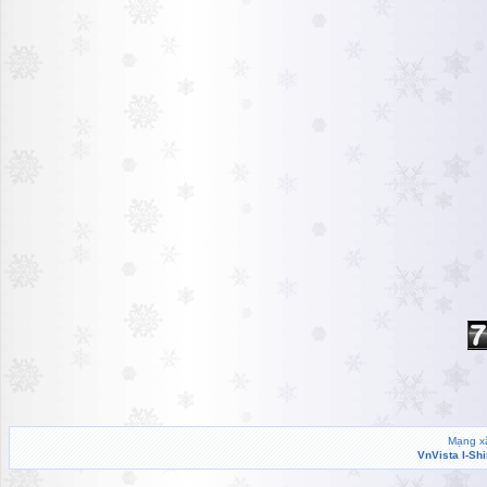
Mạng xã
VnVista I-Sh