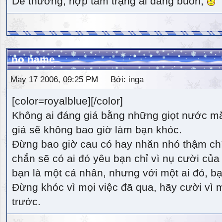
Dễ thương, hợp tâm trạng ai đang buồn,
no name
May 17 2006, 09:25 PM Bởi:
inga
[color=royalblue][/color]
Không ai đáng giá bằng những giọt nước m
giá sẽ không bao giờ làm bạn khóc.
Đừng bao giờ cau có hay nhăn nhó thậm ch
chắn sẽ có ai đó yêu bạn chỉ vì nụ cười của 
bạn là một cá nhân, nhưng với một ai đó, bạn
Đừng khóc vì mọi việc đã qua, hãy cười vì 
trước.