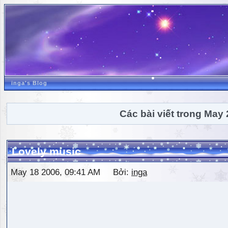
inga's Blog
Các bài viết trong May
Lovely music
May 18 2006, 09:41 AM Bởi:
inga