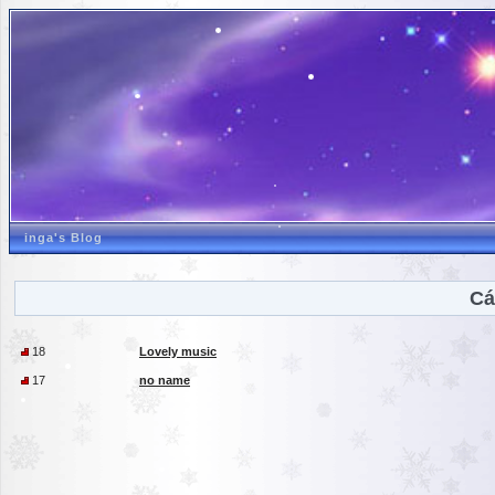
inga's Blog
Cá
18
Lovely music
17
no name