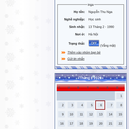
inga
Họ tên:
Nguyễn Thu Nga
Nghề nghiệp:
Học sinh
Sinh nhật:
13 Tháng 2 - 1990
Nơi ở:
Hà Nội
Trạng thái:
(Vắng mặt)
Thêm vào nhóm bạn bè
Gửi tin nhắn
«
Tháng 8 2026
»
C
H
B
T
N
S
B
1
2
3
4
5
6
7
8
9
10
11
12
13
14
15
16
17
18
19
20
21
22