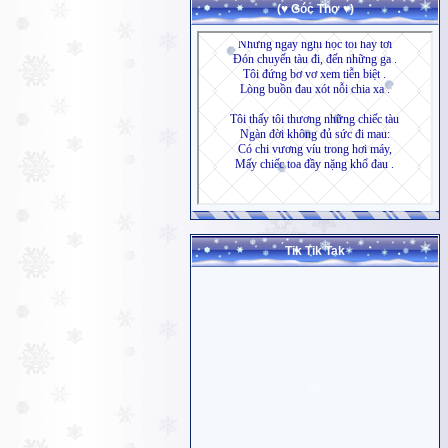
(♥ Góc Thơ ♥)
Tik Tik Tak