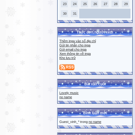
23
24
25
26
27
28
29
30
31
Thực đơn người xem
Thêm inga vào sổ địa chỉ
Gửi tin nhắn cho inga
Gửi email cho inga
Xem thông tin về inga
Kho lưu trữ
Bài viết cuối
Lovely music
no name
Bình luận mới
Guest_vinh_* trong
no name