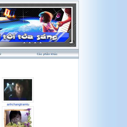
ử
Các phần khác
anhchangtramtu