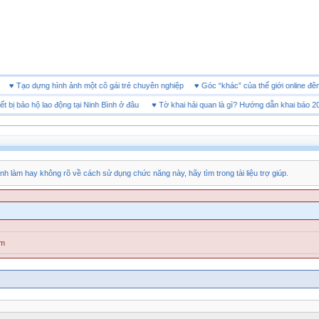
doanh
♥
Tạo dựng hình ảnh một cô gái trẻ chuyên nghiệp
♥
Góc “khác” của thế giới onli
ị bảo hộ lao động tại Ninh Bình ở đâu
♥
Tờ khai hải quan là gì? Hướng dẫn khai báo 2026
nh làm hay không rõ về cách sử dụng chức năng này, hãy tìm trong tài liệu trợ giúp.
ăm