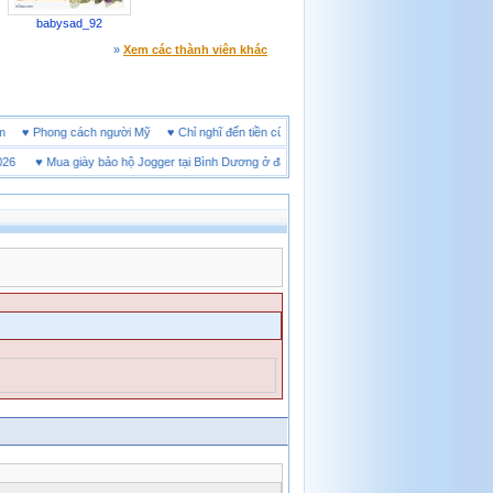
babysad_92
»
Xem các thành viên khác
ne đêm
♥
Phong cách người Mỹ
♥
Chỉ nghĩ đến tiền cũng làm người ta ích kỷ
♥
Mua giày bảo hộ Jogger tại Bình Dương ở đâu tốt
♥
Thị trường giày bảo hộ tại Thái 