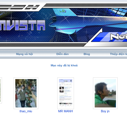
Mạng xã hội
Diễn đàn
Blog
Thiệp điện t
Mục này đã bị khoá
thao_miu
MR MANH
Boy jn