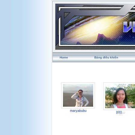
Home
Bảng điều khiển
maryabubu
||0}}...