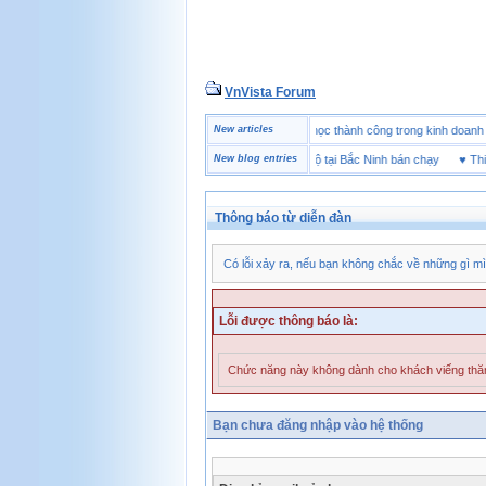
VnVista Forum
♥
Một số câu hỏi phỏng vấn “đặc biệt” của Microsoft
New articles
♥
4 bài học thành công trong kinh 
♥
Thương hiệu giày bảo hộ tại Bắc Ninh bán chạy
New blog entries
♥
Thiết b
Thông báo từ diễn đàn
Có lỗi xảy ra, nếu bạn không chắc về những gì mì
Lỗi được thông báo là:
Chức năng này không dành cho khách viếng th
Bạn chưa đăng nhập vào hệ thống