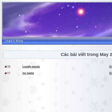
inga's Blog
Các bài viết trong May 
18
Lovely music
Bì
17
no name
Bì