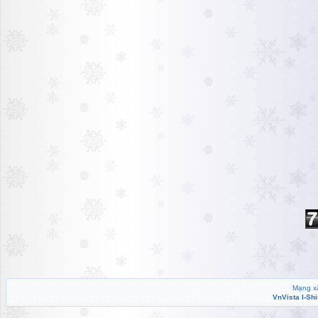
Mạng xã
VnVista I-Sh