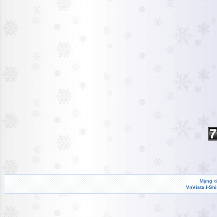
Mạng xã
VnVista I-Sh