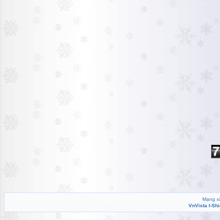
Mạng xã
VnVista I-Sh