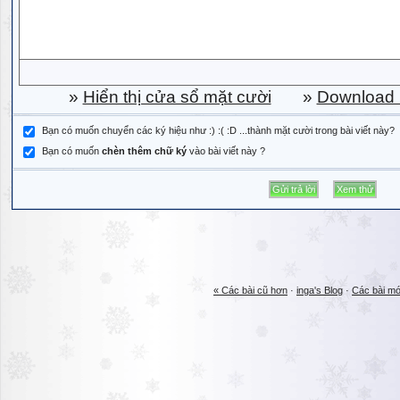
»
Hiển thị cửa sổ mặt cười
»
Download b
Bạn có muốn chuyển các ký hiệu như :) :( :D ...thành mặt cười trong bài viết này?
Bạn có muốn
chèn thêm chữ ký
vào bài viết này ?
« Các bài cũ hơn
·
inga's Blog
·
Các bài mớ