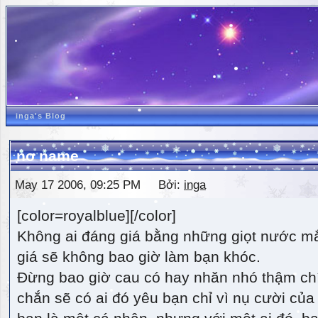
inga's Blog
no name
May 17 2006, 09:25 PM Bởi:
inga
[color=royalblue][/color]
Không ai đáng giá bằng những giọt nước m
giá sẽ không bao giờ làm bạn khóc.
Đừng bao giờ cau có hay nhăn nhó thậm ch
chắn sẽ có ai đó yêu bạn chỉ vì nụ cười của 