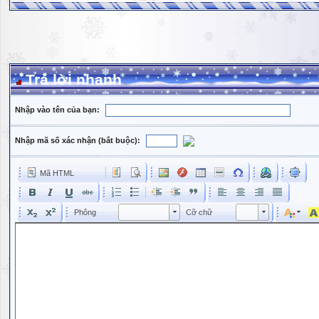
Trả lời nhanh
Nhập vào tên của bạn:
Nhập mã số xác nhận (bắt buộc):
Mã HTML
Phông
Kích cỡ phông
Phông
Cỡ chữ
Phông
Cỡ chữ