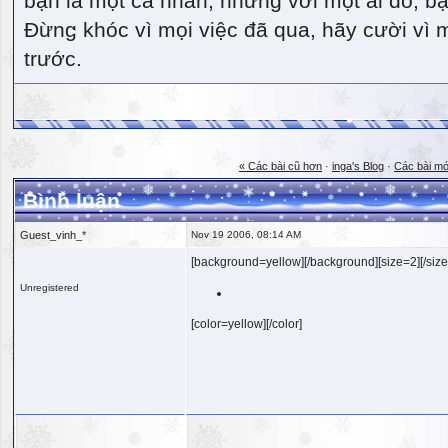
bạn là một cá nhân, nhưng với một ai đó, bạn
Đừng khóc vì mọi việc đã qua, hãy cười vì 
trước.
« Các bài cũ hơn
·
inga's Blog
·
Các bài mớ
Bình luận
Guest_vinh_*
Nov 19 2006, 08:14 AM
[background=yellow][/background][size=2][/size
Unregistered
[color=yellow][/color]