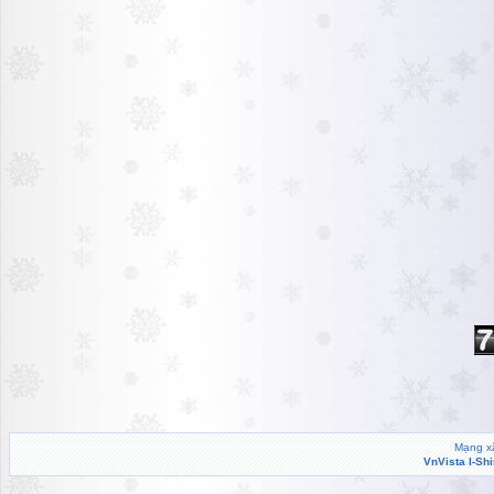
Mạng xã
VnVista I-Sh