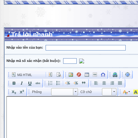
Trả lời nhanh
Nhập vào tên của bạn:
Nhập mã số xác nhận (bắt buộc):
Mã HTML
Phông
Kích cỡ phông
Phông
Cỡ chữ
Phông
Cỡ chữ