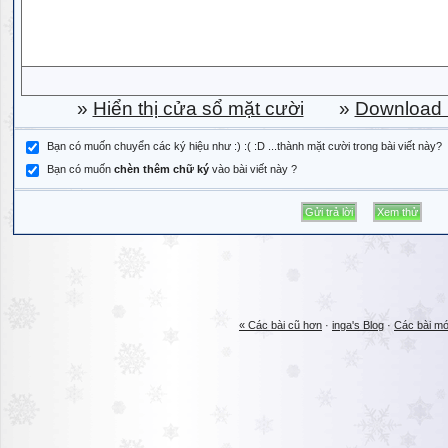
»
Hiển thị cửa sổ mặt cười
»
Download b
Bạn có muốn chuyển các ký hiệu như :) :( :D ...thành mặt cười trong bài viết này?
Bạn có muốn
chèn thêm chữ ký
vào bài viết này ?
« Các bài cũ hơn
·
inga's Blog
·
Các bài mớ