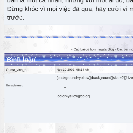
bạn là một cá nhân, nhưng với một ai đó, bạn
Đừng khóc vì mọi việc đã qua, hãy cười vì 
trước.
« Các bài cũ hơn
·
inga's Blog
·
Các bài mớ
Bình luận
Guest_vinh_*
Nov 19 2006, 08:14 AM
[background=yellow][/background][size=2][/size
Unregistered
[color=yellow][/color]