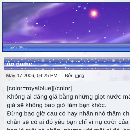
inga's Blog
no name
May 17 2006, 09:25 PM Bởi:
inga
[color=royalblue][/color]
Không ai đáng giá bằng những giọt nước m
giá sẽ không bao giờ làm bạn khóc.
Đừng bao giờ cau có hay nhăn nhó thậm ch
chắn sẽ có ai đó yêu bạn chỉ vì nụ cười của 