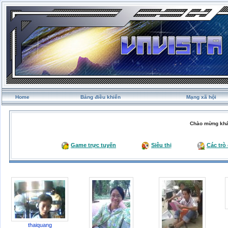
Home
Bảng điều khiển
Mạng xã hội
Chào mừng khá
Game trực tuyến
Siêu thị
Các trò
thaiquang