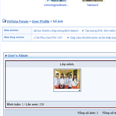
consongyeuthuon...
hairaucd
VnVista Forum
>
User Profile
> Sổ ảnh
đặc biệt” của Microsoft
New articles
♥
4 bài học thành công trong kinh doanh
♥
Tạo dựng hình ảnh m
Nhựa Chất Lượng Cao Cần Phụ Gia PVC Gì?
New blog entries
♥
Giày bảo hộ lót Kevlar và lót thép loại nào
User's Album
Lớp mình.
Bình luận:
1 /
Lần xem:
228
·
Tổng số ảnh:
2 ·
Tổng số b