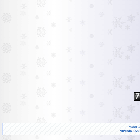
Mạng xã
VnVista I-Sh