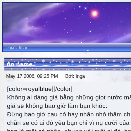
inga's Blog
no name
May 17 2006, 09:25 PM Bởi:
inga
[color=royalblue][/color]
Không ai đáng giá bằng những giọt nước m
giá sẽ không bao giờ làm bạn khóc.
Đừng bao giờ cau có hay nhăn nhó thậm ch
chắn sẽ có ai đó yêu bạn chỉ vì nụ cười của 