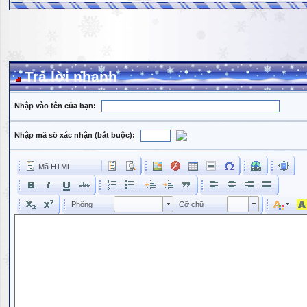
Trả lời nhanh
Nhập vào tên của bạn:
Nhập mã số xác nhận (bắt buộc):
Mã HTML
Phông
Kích cỡ phông
Phông
Cỡ chữ
Phông
Cỡ chữ