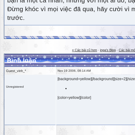
bạn là một cá nhân, nhưng với một ai đó, bạn
Đừng khóc vì mọi việc đã qua, hãy cười vì 
trước.
« Các bài cũ hơn
·
inga's Blog
·
Các bài mớ
Bình luận
Guest_vinh_*
Nov 19 2006, 08:14 AM
[background=yellow][/background][size=2][/size
Unregistered
[color=yellow][/color]