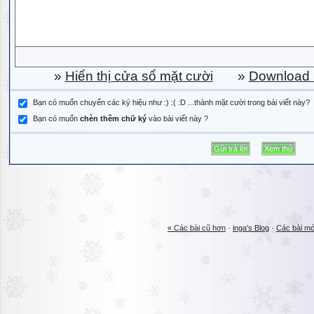
»
Hiển thị cửa sổ mặt cười
»
Download b
Bạn có muốn chuyển các ký hiệu như :) :( :D ...thành mặt cười trong bài viết này?
Bạn có muốn
chèn thêm chữ ký
vào bài viết này ?
« Các bài cũ hơn
·
inga's Blog
·
Các bài mớ