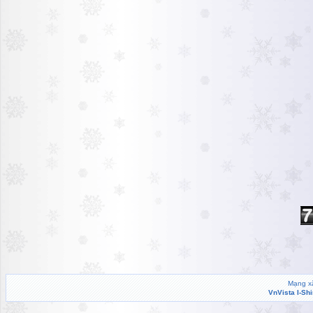
Mạng xã
VnVista I-Sh