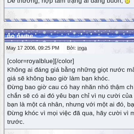
Dễ thương, hợp tâm trạng ai đang buồn,
no name
May 17 2006, 09:25 PM Bởi:
inga
[color=royalblue][/color]
Không ai đáng giá bằng những giọt nước m
giá sẽ không bao giờ làm bạn khóc.
Đừng bao giờ cau có hay nhăn nhó thậm ch
chắn sẽ có ai đó yêu bạn chỉ vì nụ cười của 
bạn là một cá nhân, nhưng với một ai đó, bạn
Đừng khóc vì mọi việc đã qua, hãy cười vì 
trước.