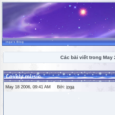
inga's Blog
Các bài viết trong May
Lovely music
May 18 2006, 09:41 AM Bởi:
inga