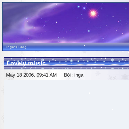
inga's Blog
Lovely music
May 18 2006, 09:41 AM Bởi:
inga