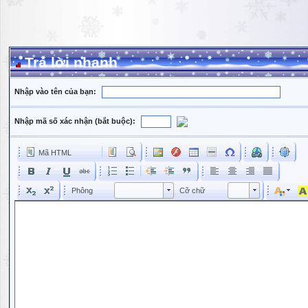
Trả lời nhanh
Nhập vào tên của bạn:
Nhập mã số xác nhận (bắt buộc):
Mã HTML
Phông
Kích cỡ phông
Phông
Cỡ chữ
Phông
Cỡ chữ