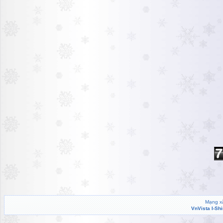
Mạng xã
VnVista I-Sh