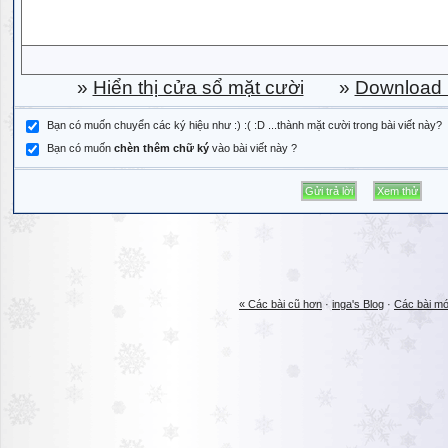
»
Hiển thị cửa sổ mặt cười
»
Download b
Bạn có muốn chuyển các ký hiệu như :) :( :D ...thành mặt cười trong bài viết này?
Bạn có muốn
chèn thêm chữ ký
vào bài viết này ?
« Các bài cũ hơn
·
inga's Blog
·
Các bài mớ