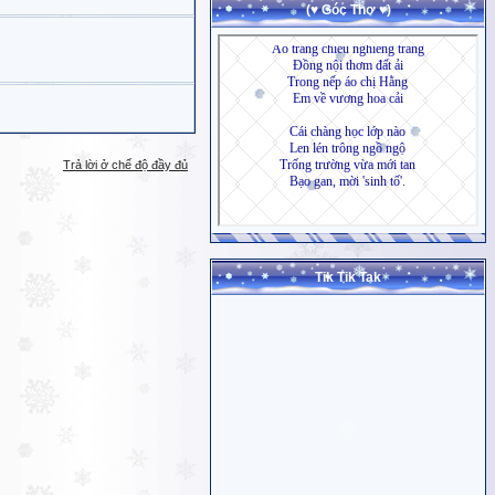
(♥ Góc Thơ ♥)
Trả lời ở chế độ đầy đủ
Tik Tik Tak