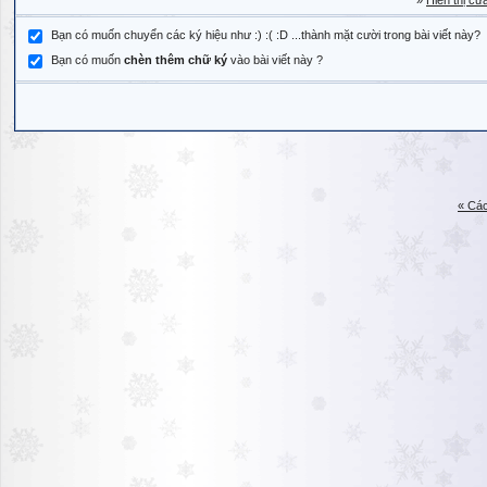
»
Hiển thị cử
Bạn có muốn chuyển các ký hiệu như :) :( :D ...thành mặt cười trong bài viết này?
Bạn có muốn
chèn thêm chữ ký
vào bài viết này ?
« Các