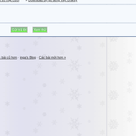
a sổ mặt cười
»
Download bộ gõ tiếng Việt Unikey
 bài cũ hơn
·
inga's Blog
·
Các bài mới hơn »