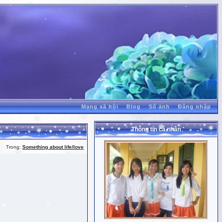
Mạng xã hội
Blog
Sổ ảnh
Đăng nhập
Thông tin cá nhân
Trong:
Something about life/love