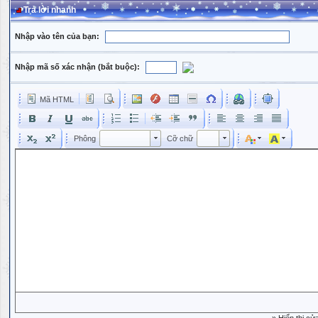
Trả lời nhanh
Nhập vào tên của bạn:
Nhập mã số xác nhận (bắt buộc):
Mã HTML
Phông
Kích cỡ phông
Phông
Cỡ chữ
Phông
Cỡ chữ