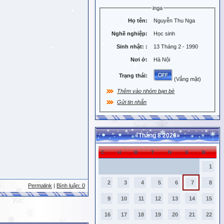
inga
Họ tên:
Nguyễn Thu Nga
Nghề nghiệp:
Học sinh
Sinh nhật:
:
13 Tháng 2 - 1990
Nơi ở:
Hà Nội
Trạng thái:
(Vắng mặt)
Thêm vào nhóm bạn bè
Gửi tin nhắn
«
Tháng 8 2026
»
C
H
B
T
N
S
B
1
2
3
4
5
6
7
8
Permalink
|
Bình luận: 0
9
10
11
12
13
14
15
16
17
18
19
20
21
22