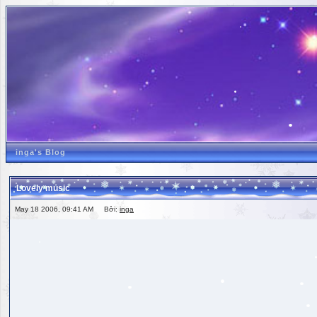
inga's Blog
Lovely music
May 18 2006, 09:41 AM Bởi:
inga