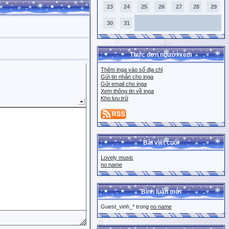
23
24
25
26
27
28
29
30
31
Thực đơn người xem
Thêm inga vào sổ địa chỉ
Gửi tin nhắn cho inga
Gửi email cho inga
Xem thông tin về inga
Kho lưu trữ
Bài viết cuối
Lovely music
no name
Bình luận mới
Guest_vinh_* trong
no name