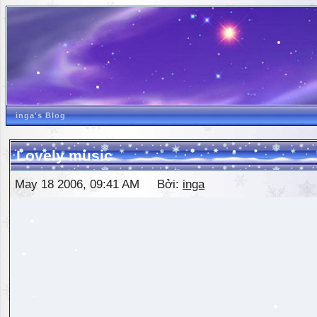
inga's Blog
Lovely music
May 18 2006, 09:41 AM Bởi:
inga