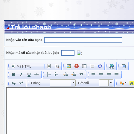
Trả lời nhanh
Nhập vào tên của bạn:
Nhập mã số xác nhận (bắt buộc):
Mã HTML
Phông
Kích cỡ phông
Phông
Cỡ chữ
Phông
Cỡ chữ