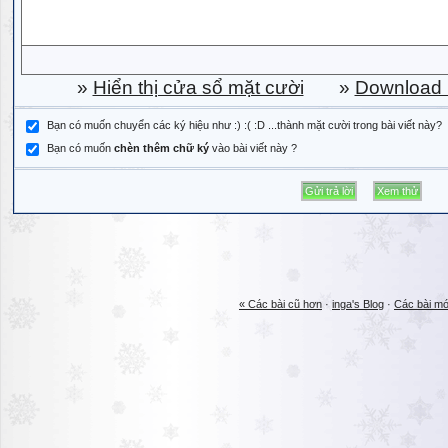
»
Hiển thị cửa sổ mặt cười
»
Download b
Bạn có muốn chuyển các ký hiệu như :) :( :D ...thành mặt cười trong bài viết này?
Bạn có muốn
chèn thêm chữ ký
vào bài viết này ?
« Các bài cũ hơn
·
inga's Blog
·
Các bài mớ