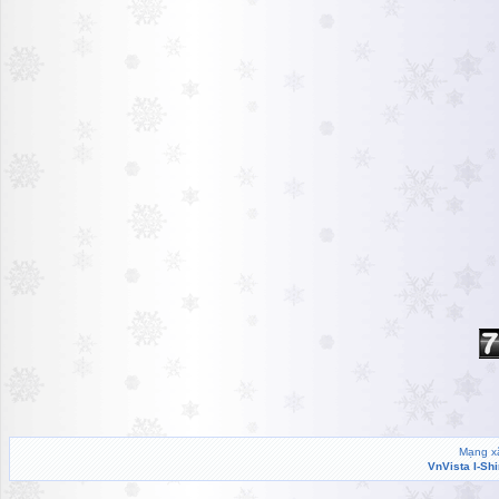
Mạng xã
VnVista I-Sh