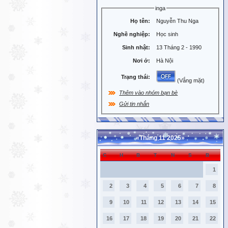
inga
Họ tên:
Nguyễn Thu Nga
Nghề nghiệp:
Học sinh
Sinh nhật:
13 Tháng 2 - 1990
Nơi ở:
Hà Nội
Trạng thái:
(Vắng mặt)
Thêm vào nhóm bạn bè
Gửi tin nhắn
«
Tháng 11 2025
»
C
H
B
T
N
S
B
1
2
3
4
5
6
7
8
9
10
11
12
13
14
15
16
17
18
19
20
21
22