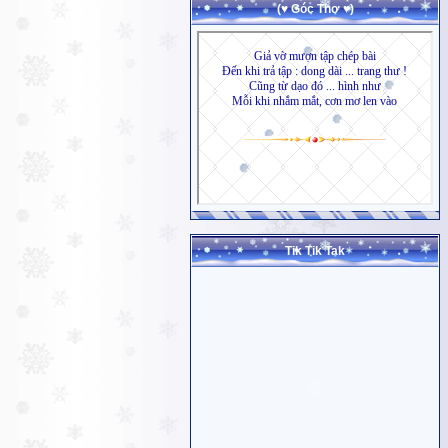
(♥ Góc Thơ ♥)
Tik Tik Tak