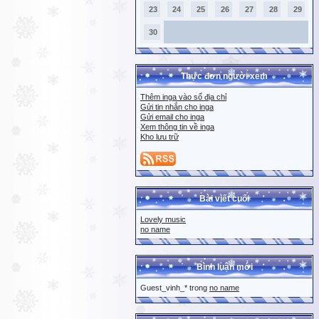
23
24
25
26
27
28
29
30
Thực đơn người xem
Thêm inga vào sổ địa chỉ
Gửi tin nhắn cho inga
Gửi email cho inga
Xem thông tin về inga
Kho lưu trữ
Bài viết cuối
Lovely music
no name
Bình luận mới
Guest_vinh_* trong
no name