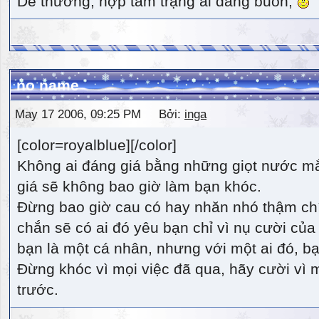
Dễ thương, hợp tâm trạng ai đang buồn,
no name
May 17 2006, 09:25 PM Bởi:
inga
[color=royalblue][/color]
Không ai đáng giá bằng những giọt nước m
giá sẽ không bao giờ làm bạn khóc.
Đừng bao giờ cau có hay nhăn nhó thậm ch
chắn sẽ có ai đó yêu bạn chỉ vì nụ cười của 
bạn là một cá nhân, nhưng với một ai đó, bạn
Đừng khóc vì mọi việc đã qua, hãy cười vì 
trước.