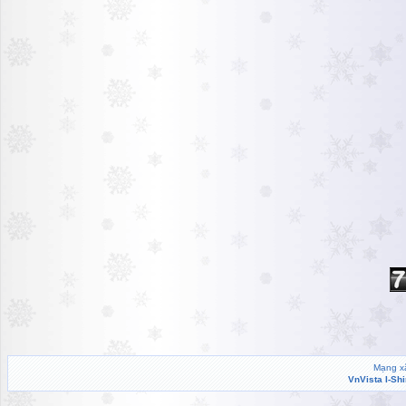
Mạng xã
VnVista I-Sh