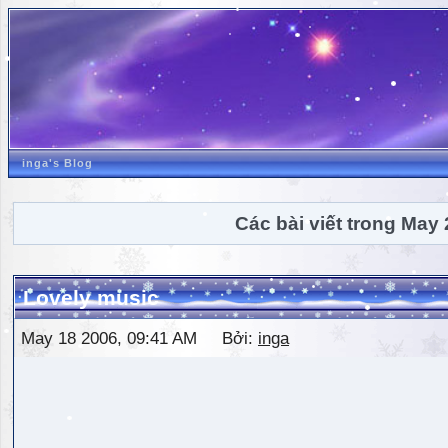
inga's Blog
Các bài viết trong May
Lovely music
May 18 2006, 09:41 AM Bởi:
inga